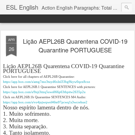
ESL English
Action English Paragraphs: Total Physical Response (TPR) Paragraphs for the High School and Adult Language Student
Lição AEPL26B Quarentena COVID-19
APR
26
Quarantine PORTUGUESE
Lição AEPL26B Quarentena COVID-19 Quarantine
PORTUGUESE
Click here for all chapters of AEPL26B Quarantine:
https://app.box.com/s/amg7mo3tuyd6xlnl33bg9kyw0qzx8coz
Click here for AEPL26B.1 Quarantine SENTENCES with pictures:
https://app.box.com/s/9nji3itzq5uws066p63tbpitw2635p2u
Click on AEPL26B.1b Quarantine SENTENCES M4 Audio:
https://app.box.com/s/vo4jujwqwel46te97pcwq1s3wcrehue2
Nosso espírito lamenta dentro de nós.
1. Muito sofrimento.
2. Muita morte.
3. Muita separação.
4. Tanto isolamento.