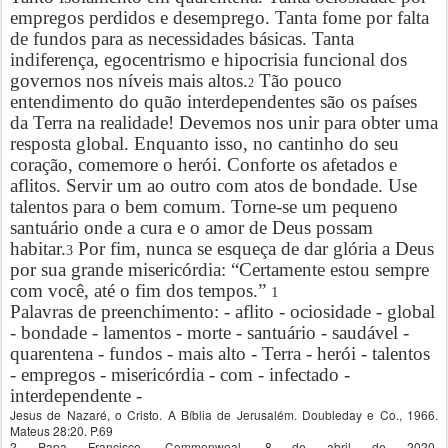
empregos perdidos e desemprego. Tanta fome por falta
de fundos para as necessidades básicas. Tanta
indiferença, egocentrismo e hipocrisia funcional dos
governos nos níveis mais altos.
Tão pouco
2
entendimento do quão interdependentes são os países
da Terra na realidade! Devemos nos unir para obter uma
resposta global. Enquanto isso, no cantinho do seu
coração, comemore o herói. Conforte os afetados e
aflitos. Servir um ao outro com atos de bondade. Use
talentos para o bem comum. Torne-se um pequeno
santuário onde a cura e o amor de Deus possam
habitar.
Por fim, nunca se esqueça de dar glória a Deus
3
por sua grande misericórdia: “Certamente estou sempre
com você, até o fim dos tempos.”
1
Palavras de preenchimento: - aflito - ociosidade - global
- bondade - lamentos - morte - santuário - saudável -
quarentena - fundos - mais alto - Terra - herói - talentos
- empregos - misericórdia - com - infectado -
interdependente -
Jesus de Nazaré, o Cristo. A Bíblia de Jerusalém. Doubleday e Co., 1966.
Mateus 28:20. P.69
2 Papa Francisco. Commonweal. 8 de abril de 2020.