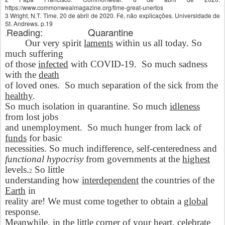
https://www.commonwealmagazine.org/time-great-unertos
3 Wright, N.T. Time. 20 de abril de 2020.
Fé, não explicações. Universidade de
St. Andrews. p.19
Reading
:
Quarantine
.
Our very spirit
laments
within us all today. So
much suffering
of those
infected
with COVID-19.
So much sadness
with the
death
of loved ones.
So much separation of the sick from the
healthy
.
So much isolation in quarantine. So much
idleness
from lost jobs
and unemployment.
So much hunger from lack of
funds
for basic
necessities. So much indifference, self-centeredness and
functional hypocrisy
from governments at the
highest
levels.
So little
2
understanding how
interdependent
the countries of the
Earth
in
reality are! We must come together to obtain a
global
response.
Meanwhile, in the little corner of your heart, celebrate