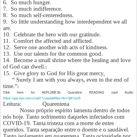
6.
So much hunger.
7.
So much indifference.
8.
So much self-centeredness.
9.
So little understanding how interdependent we all
are.
10.
Celebrate the hero with our gratitude.
11.
Comfort the affected and afflicted.
12.
Serve one another with acts of kindness.
13.
Use our talents for the common good.
14.
Become a small shrine where the healing and love
of God can dwell.
3
15.
Give glory to God for His great mercy,
“ Surely I am with you always, even to the end of
time.”
1
Click here for AEPL26B.3b Quaratine READING mp4 Audio:
https://app.box.com/s/xs871nvasslyttfipx1fk1r3jih1luv5
Leitura:
Quarentena
Nosso próprio espírito lamenta dentro de todos
nós hoje. Tanto sofrimento daqueles infectados com
COVID-19. Tanta tristeza com a morte de entes
queridos. Tanta separação entre o doente e o saudável.
Tanto isolamento em quarentena. Tanta ociosidade por