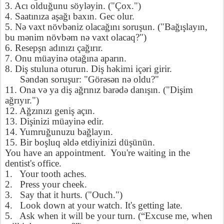
3. Acı olduğunu söyl
ə
yin. ("Çox.")
4. Saatınıza aşağı baxın. Gec olur.
5. N
ə
vaxt növb
ə
niz olacağını soruşun. ("Bağışlayın,
bu m
ə
nim növb
ə
m n
ə
vaxt olacaq?")
6. Resepşn adınızı çağırır.
7. Onu müayin
ə
otağına aparın.
8. Diş stuluna oturun. Diş h
ə
kimi iç
ə
ri girir.
S
ə
nd
ə
n soruşur: "Gör
ə
s
ə
n n
ə
oldu?"
11. Ona v
ə
ya diş ağrınız bar
ə
d
ə
danışın. ("Dişim
ağrıyır.")
12. Ağzınızı geniş açın.
13. Dişinizi müayin
ə
edir.
14. Yumruğunuzu bağlayın.
15. Bir boşluq
ə
ld
ə
etdiyinizi düşünün.
You have an appointment.
You're waiting in the
dentist's office.
1.
Your tooth aches.
2.
Press your cheek.
3.
Say that it hurts. ("Ouch.")
4.
Look down at your watch. It's getting late.
5.
Ask when it will be your turn. (“Excuse me, when