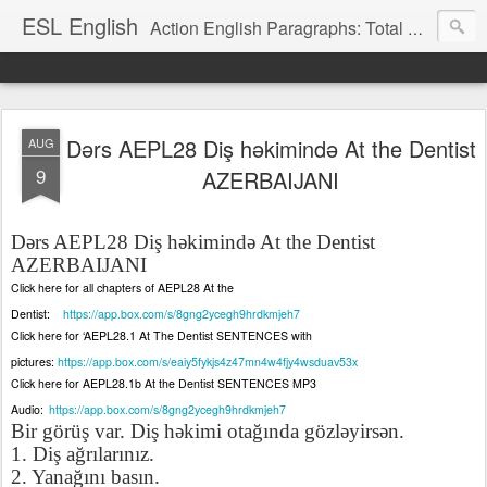
ESL English
Action English Paragraphs: Total Physical Response (TPR) Paragraphs for the High School and Adult Language Student
Dərs AEPL28 Diş həkimində At the Dentist
AUG
9
AZERBAIJANI
D
ə
rs AEPL28 Diş h
ə
kimind
ə
At the Dentist
AZERBAIJANI
Click here for all chapters of AEPL28 At the
Dentist:
https://app.box.com/s/8gng2ycegh9hrdkmjeh7
Click here for ‘AEPL28.1 At The Dentist SENTENCES with
pictures:
https://app.box.com/s/eaiy5fykjs4z47mn4w4fjy4wsduav53x
Click here for AEPL28.1b At the Dentist SENTENCES MP3
Audio:
https://app.box.com/s/8gng2ycegh9hrdkmjeh7
Bir görüş var. Diş h
ə
kimi otağında gözl
ə
yirs
ə
n.
1. Diş ağrılarınız.
2. Yanağını basın.