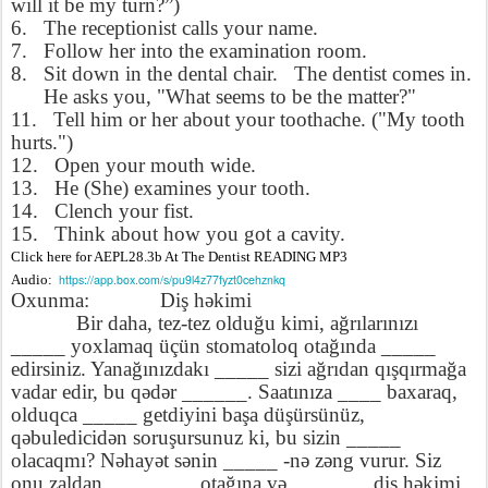
will it be my turn?”)
6.
The receptionist calls your name.
7.
Follow her into the examination room.
8.
Sit down in the dental chair.
The dentist comes in.
He asks you, "What seems to be the matter?"
11.
Tell him or her about your toothache. ("My tooth
hurts.")
12.
Open your mouth wide.
13.
He (She) examines your tooth.
14.
Clench your fist.
15.
Think about how you got a cavity.
Click here for AEPL28.3b At The Dentist READING MP3
Audio:
https://app.box.com/s/pu9l4z77fyzt0cehznkq
Oxunma:
Diş h
ə
kimi
Bir daha, tez-tez olduğu kimi, ağrılarınızı
_____ yoxlamaq üçün stomatoloq otağında _____
edirsiniz. Yanağınızdakı _____ sizi ağrıdan qışqırmağa
vadar edir, bu q
ə
d
ə
r ______. Saatınıza ____ baxaraq,
olduqca _____ getdiyini başa düşürsünüz,
q
ə
buledicid
ə
n soruşursunuz ki, bu sizin _____
olacaqmı? N
ə
hay
ə
t s
ə
nin _____ -n
ə
z
ə
ng vurur. Siz
onu zaldan ________ otağına v
ə
_______ diş h
ə
kimi