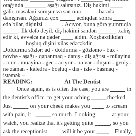
otağında _______ aşağı salırsınız. Diş h
ə
kimi ____
g
ə
lir, m
ə
s
ə
l
ə
ni soruşur v
ə
s
ə
n ona _____ bar
ə
d
ə
danışırsan. Ağzınızı çox _____ açdıqdan sonra ____
ed
ə
bil
ə
r, dişinizi ______. Acıyor, buna gör
ə
yumruqla
_____. İlk d
ə
f
ə
deyil, diş h
ə
kimi s
ə
nd
ə
n ______ xahiş
edir ki,
ə
vv
ə
lc
ə
n
ə
q
ə
d
ə
r ____ aldın. Xoşb
ə
xtlikd
ə
n
_______ boşluq dişini xilas ed
ə
c
ə
kdir.
Doldurma sözl
ə
r: ad - doldurma - gözl
ə
m
ə
- bax -
növb
ə
- aşağı - qapanmaq - danış - diş ağrısı - müayin
ə
- otur - müayin
ə
- gec - acıyor - n
ə
var - düşün - geniş -
n
ə
zaman - kafedra - boşluq - diş - izl
ə
- basmaq -
ist
ə
m
ə
k –
READING:
At The Dentist
Once again, as is often the case, you are
_____
in
the dentist's office
to get your aching
_____
checked.
Just _____ on your cheek makes you _
___
to scream
with pain, it _
_____
so much. Looking
____ at your
watch, you realize that it's getting quite _
____,
so you
ask the receptionist ____ will it be your
____
_. Finally,