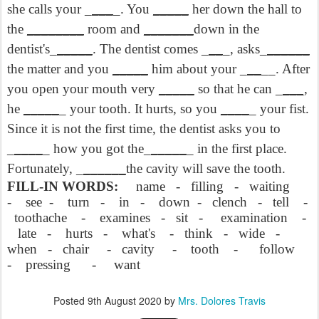
she calls your _
___
_. You
_____
her down the hall to
the
________
room and
_______
down in the
dentist's_
_____
. The dentist comes _
__
_, asks_
______
the matter and you
_____
him about your _
__
__. After
you open your mouth very
_____
so that he can _
___,
he
_____
_ your tooth. It hurts, so you
____
_ your fist.
Since it is not the first time, the dentist asks you to
_
____
_ how you got the_
_____
_ in the first place.
Fortunately, _
______
the cavity will save the tooth.
FILL-IN WORDS:
name
-
filling
-
waiting
-
see
-
turn
-
in
-
down
-
clench
-
tell
-
toothache
-
examines
-
sit
-
examination
-
late
-
hurts
-
what's
-
think
-
wide
-
when
-
chair
-
cavity
-
tooth
-
follow
-
pressing
-
want
Posted
9th August 2020
by
Mrs. Dolores Travis