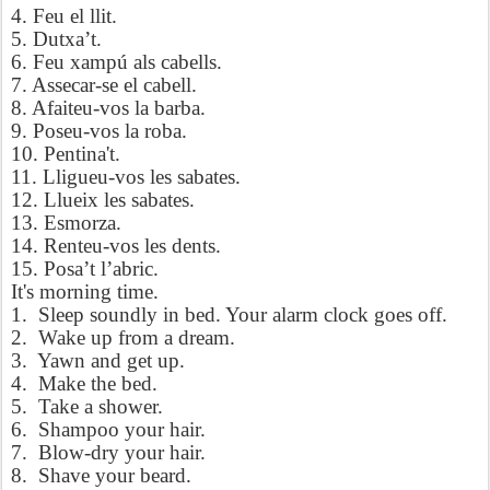
4. Feu el llit.
5. Dutxa’t.
6. Feu xampú als cabells.
7. Assecar-se el cabell.
8. Afaiteu-vos la barba.
9. Poseu-vos la roba.
10. Pentina't.
11. Lligueu-vos les sabates.
12. Llueix les sabates.
13. Esmorza.
14. Renteu-vos les dents.
15. Posa’t l’abric.
It's morning time.
1.
Sleep soundly in bed. Your alarm clock goes off.
2.
Wake up from a dream.
3.
Yawn and get up.
4.
Make the bed.
5.
Take a shower.
6.
Shampoo your hair.
7.
Blow-dry your hair.
8.
Shave your beard.