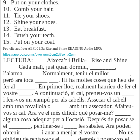
9.
Put on your clothes.
10.
Comb your hair.
11.
Tie your shoes.
12.
Shine your shoes.
13.
Eat breakfast.
14.
Brush your teeth.
15.
Put on your coat.
Feu clic aquí per AEPL01.3a Rise and Shine READING Audio MP3:
https://app.box.com/s/gwwyumt3cm2d7swhx2um
LECTURA:
Aixeca’t i Brilla-
Rise and Shine
Cada matí, just quan dormiu, ________,
l’alarma___ __. Normalment, teniu el millor ______,
però ara toca ____ ___. Hi ha moltes coses que heu de
fer al ______. En primer lloc, realment hauríeu de fer el
vostre ____. A continuació, si cal, preneu-vos un ____
i feu-vos un xampú per als cabells. Assecar el cabell
amb una tovallola o _____ amb un assecador. Afaiteu-
vos si cal. Ara ve el més difícil: què posar-me? _____
alguna cosa adequat per a l’ocasió. Després de posar-se
el _______, pentinar-se i ____ les sabates. Ara podeu
obtenir ______ i anar a menjar el vostre _____. No us
oblideu de rentar-vos el _____ després i posar-vos el