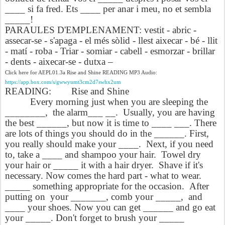
____ si fa fred. Ets ____ per anar i meu, no et sembla
_____!
PARAULES D'EMPLENAMENT: vestit - abric -
assecar-se - s'apaga - el més sòlid - llest aixecar - bé - llit
- matí - roba - Triar - somiar - cabell - esmorzar - brillar
- dents - aixecar-se - dutxa –
Click here for AEPL01.3a Rise and Shine READING MP3 Audio:
https://app.box.com/s/gwwyumt3cm2d7swhx2um
READING
:
Rise and Shine
Every morning just when you are sleeping the
________,
the alarm___ __.
Usually, you are having
the best ______, but now it is time to ____ ___. There
are lots of things you should do in the ______. First,
you really should make your ____.
Next, if you need
to, take a ____ and shampoo your hair.
Towel dry
your hair or _____ it with a hair dryer.
Shave if it's
necessary. Now comes the hard part - what to wear.
_____ something appropriate for the occasion.
After
putting on your _______, comb your _____,
and
____ your shoes. Now you can get ______ and
go eat
your _____. Don't forget to brush your _____