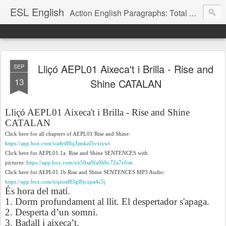
ESL English
Action English Paragraphs: Total Physical Response (TPR) Paragraphs for the High School and Adult Language Student
Lliçó AEPL01 Aixeca't i Brilla - Rise and
SEP
13
Shine CATALAN
Lliçó AEPL01
Aixeca't i Brilla - Rise and Shine
CATALAN
Click here for all chapters of AEPL01 Rise and Shine:
https://app.box.com/s/a4rt88q3jmkzl5vxixwt
Click here for AEPL01.1a
Rise and Shine SENTENCES with
pictures::
https://app.box.com/s/z50sa9fa9hbc72a7efrm
Click here for AEPL01.1b Rise and Shine SENTENCES MP3 Audio:
https://app.box.com/s/qiostl83gl8jcxpa4c5j
És hora del matí.
1. Dorm profundament al llit. El despertador s'apaga.
2. Desperta d’un somni.
3. Badall i aixeca’t.