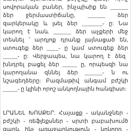
սովորական
բաներ
ինչպիսիք
են
,
______
ձեր
ջերմաստիճանը
ձեր
, ______
զարկերակը
և
լսել
ձեր
ը
Նա
_______-
:
կարող
է
նաև
ձեր
աչքերի
մեջ
______
տեսնել
՝
արդյոք
դրանք
լայնացած
են
,
ստուգեք
ձեր
ը
կամ
ստուգեք
ձեր
____-
ը
Վերջապես
նա
կարող
է
ձեզ
_____-
:
,
խնդրել
բացել
ձեր
ը
որպեսզի
նա
_____
,
կարողանա
զննել
ձեր
ն
ու
______-
նշագեղձերը
Բազմաթիվ
անգամ
բժշկի
:
ը
կլինի
որոշ
անկողնային
հանգիստ
_____-
:
ԼՐԱՆԵԼ
ԽՈՍՔԵՐ
Հայացք
ականջներ
.
-
-
բժշկի
ռեֆլեքսներ
սրտի
բաբախումծ
-
-
զարկ
ինչ
առաջարկություն
կոկորդ
,
-
-