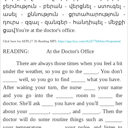
ջերմություն
բերան
վերցնել
ստուգել
-
-
-
-
ասել
քննություն
ցրտահարություն
-
-
-
դուրս
զգալ
զանգեր
հանդիպել
մեջքի
-
-
-
-
ցավ
You're at the doctor's office.
Click here for AEPL27.3b Reading MP3:
https://app.box.com/s/k2d77h9rhtxv9wipnmnd
READING:
At the Doctor's Office
There are always those times when you feel a bit
under the weather, so you go to the _____. You don't
_____ well, so you go to find _____ what you have.
After waiting your turn, the nurse ____ your name
and you go into the ______ room to _____ the
doctor. She'll ask ____ you have and you'll _____ her
about your _______, ______, and ______. Then the
doctor will do some routine things such as ______
your temperature, ______ your pulse, and listen to