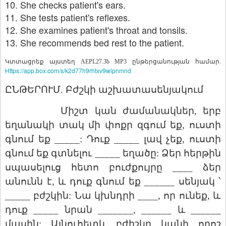
10. She checks patient's ears.
11. She tests patient's reflexes.
12. She examines patient's throat and tonsils.
13. She recommends bed rest to the patient.
Կտտացրեք
այստեղ
ընթերցանության
համար
AEPL27.3b MP3
.
Https://app.box.com/s/k2d77h9rhtxv9wipnmnd
ԸՆԹԵՐՈՒՄ
Բժշկի
աշխատասենյակում
.
Միշտ
կան
ժամանակներ
երբ
,
եղանակի
տակ
մի
փոքր
զգում
եք
ուստի
,
գնում
եք
Դուք
լավ
չեք
ուստի
_____:
_____
,
գնում
եք
գտնելու
եղածը
Ձեր
հերթին
_____
:
սպասելուց
հետո
բուժքույրը
ձեր
____
անունն
է
և
դուք
գնում
եք
սենյակ
՝
,
______
բժշկին
Նա
կխնդրի
որ
ունեք
և
_____
:
____,
,
դուք
նրան
և
_____
_______, ______
______
մասին
Այնուհետև
բժիշկը
կանի
որոշ
: