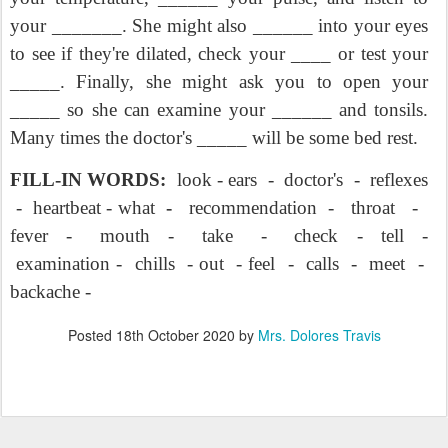
your _______. She might also ______ into your eyes
to see if they're dilated, check your ____ or test your
_____. Finally, she might ask you to open your
_____ so she can examine your ______ and tonsils.
Many times the doctor's _____ will be some bed rest.
FILL-IN WORDS:
look - ears
-
doctor's
-
reflexes
-
heartbeat - what
-
recommendation
-
throat
-
fever
-
mouth
-
take
-
check
-
tell
-
examination -
chills
- out
- feel
-
calls
-
meet
-
backache -
Posted
18th October 2020
by
Mrs. Dolores Travis