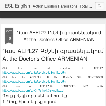
ESL English
Action English Paragraphs: Total Physical Response (TPR) Paragraphs for the High School and Adult Language Student
Դաս AEPL27 Բժշկի գրասենյակում
OCT
18
At the Doctor's Office ARMENIAN
Դաս AEPL27 Բժշկի գրասենյակում
At the Doctor's Office ARMENIAN
Click here for all chapters of AEPL27:
https://app.box.com/s/3a7z4sixs4z3cv4kzc5h
Click here for AEPL27.1 At The Doctor’s Office SENTENCES:
https://app.box.com/s/3a7z4sixs4z3cv4kzc5h
Click here for AEPL27.1b SENTENCES MP3 audio:
https://app.box.com/s/v3n7slhelk3zynbflwzd
Դուք բժշկի գրասենյակում եք:
1. Դուք հիվանդ եք զգում: