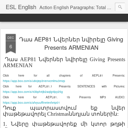
ESL English
Action English Paragraphs: Total Physical Response (TPR) Paragraphs for the High School and Adult Language Student
Դաս AEP81 Նվերներ նվիրելը Giving
DEC
6
Presents ARMENIAN
Դաս
AEP81
Նվերներ
նվիրելը
Giving Presents
ARMENIAN
Click here for all chapters of AEPL81 Presents:
https://app.box.com/s/u8ojep3nenvcmlmu3mzp
Click here for AEPL81.1 Presents SENTENCES with Pictures:
https://app.box.com/s/43bph4jb2aqlg4lpy25g
Click here for AEPL81. 1b Presents MP3 AUDIO:
https://app.box.com/s/afvyuufflnetevfx4p01
Դուք
պատրաստվում
եք
նվեր
փաթեթավորել
Christmas
ննդյան
տոներին
:
1.
Նվերը
փաթեթավորեք
մի
կտոր
թղթի