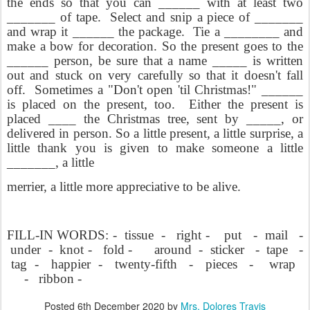
the ends so that you can ______ with at least two
_______ of tape.
Select and snip a piece of _______
and wrap it ______ the package.
Tie a ________ and
make a bow for decoration. So the present goes to the
______ person, be sure that a name _____ is written
out and stuck on very carefully so that it doesn't fall
off.
Sometimes a "Don't open 'til Christmas!" ______
is placed on the present, too.
Either the present is
placed ____ the Christmas tree, sent by _____, or
delivered in person. So a little present, a little surprise, a
little thank you is given to make someone a little
_______, a little
merrier, a little more appreciative to be alive.
FILL-IN WORDS: -
tissue
-
right -
put
-
mail
-
under
-
knot -
fold -
around
-
sticker
-
tape
-
tag
-
happier
-
twenty‑fifth
-
pieces
-
wrap
-
ribbon -
Posted
6th December 2020
by
Mrs. Dolores Travis