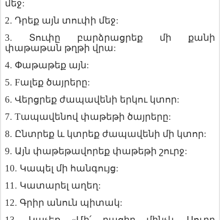
մեջ
:
2.
Դրեք
այն
տուփի
մեջ
:
3.
Տուփը
բարձրացրեք
մի
քանի
փաթաթան
թղթի
վրա
:
4.
Փաթաթեք
այն
:
5. F
ալեք
ծայրերը
:
6.
Վերցրեք
ժապավենի
երկու
կտոր
:
7. T
ապավենով
փաթեթի
ծայրերը
:
8.
Ընտրեք
և
կտրեք
ժապավենի
մի
կտոր
:
9.
Այն
փաթեթավորեք
փաթեթի
շուրջ
:
10.
Կապել
մի
հանգույց
:
11.
Կատարել
աղեղ
:
12.
Գրիր
անուն
պիտակ
:
13.
Կպչեք
«
Մի՛
բացիր
մինչև
Սուրբ