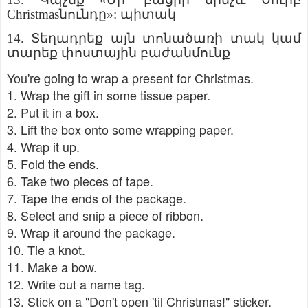
Christmas
նունդը
»
:
պիտակ
14.
Տեղադրեք
այն
տոնածառի
տակ
կամ
տարեք
փոստային
բաժանմունք
You're going to wrap a present for Christmas.
1. Wrap the gift in some tissue paper.
2. Put it in a box.
3. Lift the box onto some wrapping paper.
4. Wrap it up.
5. Fold the ends.
6. Take two pieces of tape.
7. Tape the ends of the package.
8. Select and snip a piece of ribbon.
9. Wrap it around the package.
10. Tie a knot.
11. Make a bow.
12. Write out a name tag.
13. Stick on a "Don't open 'til Christmas!" sticker.