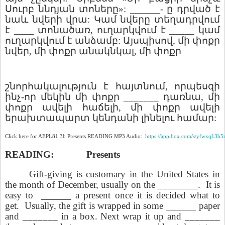
Սուրբ
ննդյան
տոները
»
: ______-
ը
դրված
է
նաև
նվերի
վրա
:
Կամ
նվերը
տեղադրվում
է
____
տոնածառ
,
ուղարկվում
է
_____
կամ
ուղարկվում
է
անձամբ
:
Այսպիսով
,
մի
փոքր
նվեր
,
մի
փոքր
անակնկալ
,
մի
փոքր
շնորհակալություն
է
հայտնում
,
որպեսզի
ինչ
-
որ
մեկին
մի
փոքր
_______
դառնա
,
մի
փոքր
ավելի
հաճելի
,
մի
փոքր
ավելի
երախտապարտ
կենդանի
լինելու
համար
:
Click here for AEPL81.3b Presents READING MP3 Audio:
https://app.box.com/s/yfwxq13b
READING:
Presents
Gift‑giving is customary in the United States in
the month of December, usually on the ________.
It is
easy to
______ a present once it is decided what to
get.
Usually, the gift is wrapped in some ______ paper
and _______ in a box. Next wrap it up and _______