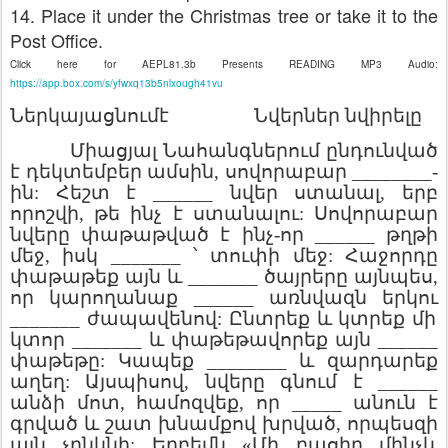
14. Place it under the Christmas tree or take it to the
Post Office.
Click here for AEPL81.3b Presents READING MP3 Audio:
https://app.box.com/s/yfwxq13b5nlxough41vu
Ներկայացնում
է
Նվերներ
նվիրելը
Միացյալ
Նահանգներում
ընդունված
է
դեկտեմբեր
ամսին
,
սովորաբար
________-
ին
:
Հեշտ
է
______
նվեր
ստանալ
,
երբ
որոշվի
,
թե
ինչ
է
ստանալու
:
Սովորաբար
նվերը
փաթաթված
է
ինչ
-
որ
______
թղթի
մեջ
,
իսկ
_______
՝
տուփի
մեջ
:
Հաջորդը
փաթաթեք
այն
և
_______
ծայրերը
այնպես
,
որ
կարողանաք
______
առնվազն
երկու
_______
ժապավենով
:
Ընտրեք
և
կտրեք
մի
կտոր
_______
և
փաթեթավորեք
այն
______
փաթեթը
:
Կապեք
________
և
զարդարեք
աղեղ
:
Այսպիսով
,
նվերը
գնում
է
______
անձի
մոտ
,
համոզվեք
,
որ
_____
անուն
է
գրված
և
շատ
խնամքով
խրված
,
որպեսզի
այն
չընկնի
:
Երբեմն
«
Մի
բացիր
մինչև