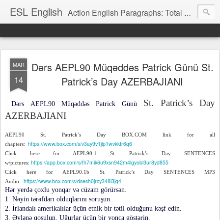
ESL English
Action English Paragraphs: Total Physical Response (TPR) Paragraphs for the High School and Adult Language Student
Dərs AEPL90 Müqəddəs Patrick Günü St.
MAR
14
Patrick’s Day AZERBAJIANI
St. Patrick’s Day
Dərs AEPL90 Müqəddəs Patrick Günü
AZERBAJIANI
AEPL90 St. Patrick’s Day BOX.COM link for all
https://www.box.com/s/v3ay9v1jlp1wvkktr6q6
chapters:
Click here for AEPL90.1 St. Patrick’s Day SENTENCES
https://app.box.com/s/fh7mik6u9xsn942m4lgyobl3ur8yd855
w/pictures:
Click here for AEPL90.1b St. Patrick’s Day SENTENCES MP3
https://www.box.com/s/dsesh0jrcy348i3jq4
Audio:
Hər yerdə çoxlu yonqar və cüzam görürsən.
1. Nəyin tərəfdarı olduqlarını soruşun.
2. İrlandalı amerikalılar üçün etnik bir tətil olduğunu kəşf edin.
3. Əylənə qoşulun. Uğurlar üçün bir yonca göstərin.