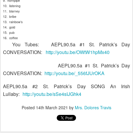
9.
hornpipe
10.
listening
11.
blarney
12.
bribe
13.
rainbow’s
14.
gold
15.
pub
16.
coffee
You Tubes:
AEPL90.5a #1 St. Patrick’s Day
CONVERSATION:
http://youtu.be/OWtW1hpMx40
AEPL90.5a #1 St. Patrick’s Day
CONVERSATION:
http://youtu.be/_556fJUrOKA
AEPL90.5a #2 St. Patrick’s Day SONG An Irish
Lullaby:
http://youtu.be/sSe4sIJGhk4
Posted
14th March 2021
by
Mrs. Dolores Travis