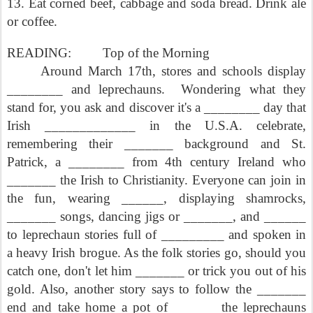
13. Eat corned beef, cabbage and soda bread. Drink ale
or coffee.
READING:
Top of the Morning
Around March 17th, stores and schools display
________ and leprechauns.
Wondering what they
stand for, you ask and discover it's a ________ day that
Irish _____________ in the U.S.A. celebrate,
remembering their _______ background and St.
Patrick, a ________ from 4th century Ireland who
_______ the Irish to Christianity. Everyone can join in
the fun, wearing ______, displaying shamrocks,
_______ songs, dancing jigs or _______, and ______
to leprechaun stories full of _________ and spoken in
a heavy Irish brogue. As the folk stories go, should you
catch one, don't let him _______ or trick you out of his
gold. Also, another story says to follow the _______
end and take home a pot of ______ the leprechauns