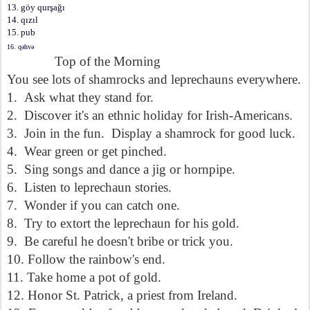
13. göy qurşağı
14. qızıl
15. pub
16. qəhvə
Top of the Morning
You see lots of shamrocks and leprechauns everywhere.
1.
Ask what they stand for.
2.
Discover it's an ethnic holiday for Irish-Americans.
3.
Join in the fun.
Display a shamrock for good luck.
4.
Wear green or get pinched.
5.
Sing songs and dance a jig or hornpipe.
6.
Listen to leprechaun stories.
7.
Wonder if you can catch one.
8.
Try to extort the leprechaun for his gold.
9.
Be careful he doesn't bribe or trick you.
10. Follow the rainbow's end.
11. Take home a pot of gold.
12. Honor St. Patrick, a priest from Ireland.