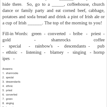
hide there.
So, go to a _____, coffeehouse, church
dance or family party and eat corned beef, cabbage,
potatoes and soda bread and drink a pint of Irish ale or
a cup of Irish ______. The top of the morning to you!
Fill-in Words:
green
-
converted
-
bribe
-
priest
-
gold
-
shamrocks
coffee
-
special
-
rainbow's
-
descendants -
pub
-
ethnic
-
listening
-
blarney
-
singing
-
hornp
ipes
-
Answers:
1.
shamrocks
2.
special
3.
descendants
4.
ethnic
5.
priest
6.
converted
7.
green
8.
singing