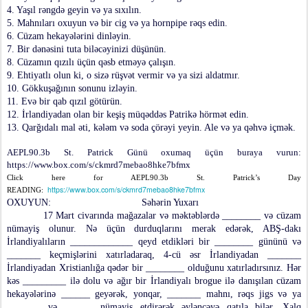
4. Yaşıl rəngdə geyin və ya sıxılın.
5. Mahnıları oxuyun və bir cig və ya hornpipe rəqs edin.
6. Cüzam hekayələrini dinləyin.
7. Bir dənəsini tuta biləcəyinizi düşünün.
8. Cüzamın qızılı üçün qəsb etməyə çalışın.
9. Ehtiyatlı olun ki, o sizə rüşvət vermir və ya sizi aldatmır.
10. Gökkuşağının sonunu izləyin.
11. Evə bir qab qızıl götürün.
12. İrlandiyadan olan bir keşiş müqəddəs Patrikə hörmət edin.
13. Qarğıdalı mal əti, kələm və soda çörəyi yeyin. Ale və ya qəhvə içmək.
AEPL90.3b St. Patrick Günü oxumaq üçün buraya vurun:
https://www.box.com/s/ckmrd7mebao8hke7bfmx
Click here for AEPL90.3b St. Patrick’s Day
https://www.box.com/s/ckmrd7mebao8hke7bfmx
READING:
OXUYUN: Səhərin Yuxarı
17 Mart civarında mağazalar və məktəblərdə ________ və cüzam
nümayiş olunur. Nə üçün durduqlarını merak edərək, ABŞ-dakı
İrlandiyalıların _____________ qeyd etdikləri bir ________ gününü və
_______ keçmişlərini xatırladaraq, 4-cü əsr İrlandiyadan _______
İrlandiyadan Xristianlığa qədər bir ________ olduğunu xatırladırsınız. Hər
kəs _________ ilə dolu və ağır bir İrlandiyalı brogue ilə danışılan cüzam
hekayələrinə ______ geyərək, yonqar, _______ mahnı, rəqs jigs və ya
_______ və ______ nümayiş etdirərək əyləncəyə qatıla bilər. Xalq