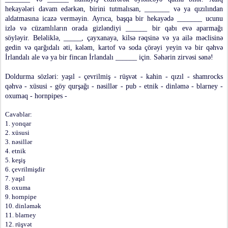
hekayələri davam edərkən, birini tutmalısan, _______ və ya qızılından
aldatmasına icazə verməyin. Ayrıca, başqa bir hekayədə _______ ucunu
izlə və cüzamlıların orada gizləndiyi ______ bir qabı evə aparmağı
söyləyir. Beləliklə, _____, çayxanaya, kilsə rəqsinə və ya ailə məclisinə
gedin və qarğıdalı əti, kələm, kartof və soda çörəyi yeyin və bir qəhvə
İrlandalı ale və ya bir fincan İrlandalı ______ için. Səhərin zirvəsi sənə!
Doldurma sözləri: yaşıl - çevrilmiş - rüşvət - kahin - qızıl - shamrocks
qəhvə - xüsusi - göy qurşağı - nəsillər - pub - etnik - dinləmə - blarney -
oxumaq - hornpipes -
Cavablar:
1. yonqar
2. xüsusi
3. nəsillər
4. etnik
5. keşiş
6. çevrilmişdir
7. yaşıl
8. oxuma
9. hornpipe
10. dinləmək
11. blarney
12. rüşvət