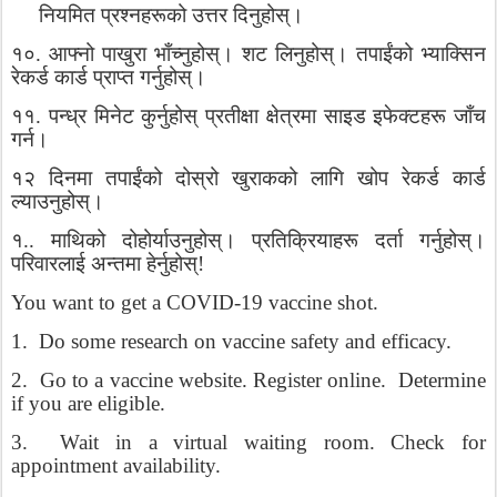
नियमित
प्रश्नहरूको
उत्तर
दिनुहोस्।
१०
.
आफ्नो
पाखुरा
भाँच्नुहोस्।
शट
लिनुहोस्।
तपाईंको
भ्याक्सिन
रेकर्ड
कार्ड
प्राप्त
गर्नुहोस्।
११
.
पन्ध्र
मिनेट
कुर्नुहोस्
प्रतीक्षा
क्षेत्रमा
साइड
इफेक्टहरू
जाँच
गर्न।
१२
दिनमा
तपाईंको
दोस्रो
खुराकको
लागि
खोप
रेकर्ड
कार्ड
ल्याउनुहोस्।
१
..
माथिको
दोहोर्याउनुहोस्।
प्रतिक्रियाहरू
दर्ता
गर्नुहोस्।
परिवारलाई
अन्तमा
हेर्नुहोस्
!
You want to get a COVID-19 vaccine shot.
1.
Do some research on vaccine safety and efficacy.
2.
Go to a vaccine website. Register online.
Determine
if you are eligible.
3.
Wait in a virtual waiting room. Check for
appointment availability.