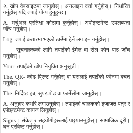
२
.
खोप
वेबसाइटमा
जानुहोस्।
अनलाइन
दर्ता
गर्नुहोस्।
निर्धारित
गर्नुहोस्
यदि
तपाईं
योग्य
हुनुहुन्छ।
A.
भर्चुअल
प्रतिक्षा
कोठामा
कुर्नुहोस्।
अपोइन्टमेन्ट
उपलब्धता
जाँच
गर्नुहोस्।
Log.
तपाई
कतारमा
भएको
ठाउँमा
हेर्न
लग
-
इन
गर्नुहोस्।
सूचनाहरूको
लागि
तपाईंको
ईमेल
वा
सेल
फोन
पाठ
जाँच
गर्नुहोस्।
Your.
तपाइँको
खोप
नियुक्ति
अनुसूची।
The. QR-
कोड
प्रिन्ट
गर्नुहोस्
वा
यसलाई
तपाईंको
फोनमा
बचत
गर्नुहोस्।
The.
निर्दिष्ट
हब
,
सुपर
-
पोड
वा
फार्मेसीमा
जानुहोस्।
A.
अनुहार
कभरि
लगाउनुहोस्।
तपाईको
चालकको
इजाजत
पत्र
र
एपोइन्टमेन्ट
कागज
लिनुहोस्।
Signs
।
संकेत
र
सहयोगीहरूलाई
पछ्याउनुहोस्।
सामाजिक
दूरी।
घन
प्रविष्ट
गर्नुहोस्।