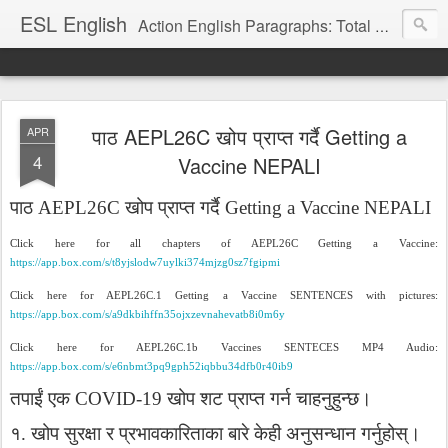
ESL English
Action English Paragraphs: Total Physical Response (TPR) Paragraphs for the High School and Adult Language Student
पाठ AEPL26C खोप प्राप्त गर्दै Getting a
APR
4
Vaccine NEPALI
पाठ
AEPL26C
खोप
प्राप्त
गर्दै
Getting a Vaccine NEPALI
Click here for all chapters of AEPL26C Getting a Vaccine:
https://app.box.com/s/t8yjslodw7uylki374mjzg0sz7fgipmi
Click here for AEPL26C.1 Getting a Vaccine SENTENCES with pictures:
https://app.box.com/s/a9dkbihffn35ojxzevnahevatb8i0m6y
Click here for AEPL26C.1b Vaccines SENTECES MP4 Audio:
https://app.box.com/s/e6nbmt3pq9gph52iqbbu34dfb0r40ib9
तपाईं
एक
COVID-19
खोप
शट
प्राप्त
गर्न
चाहनुहुन्छ।
१
.
खोप
सुरक्षा
र
प्रभावकारिताका
बारे
केही
अनुसन्धान
गर्नुहोस्।