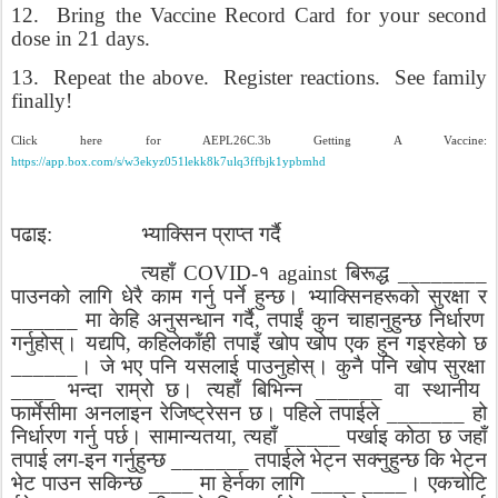
12.
Bring the Vaccine Record Card for your second
dose in 21 days.
13.
Repeat the above.
Register reactions.
See family
finally!
Click here for AEPL26C.3b Getting A Vaccine:
https://app.box.com/s/w3ekyz051lekk8k7ulq3ffbjk1ypbmhd
पढाइ
:
भ्याक्सिन
प्राप्त
गर्दै
त्यहाँ
COVID-
१
against
बिरूद्ध
________
पाउनको
लागि
धेरै
काम
गर्नु
पर्ने
हुन्छ।
भ्याक्सिनहरूको
सुरक्षा
र
______
मा
केहि
अनुसन्धान
गर्दै
,
तपाईं
कुन
चाहानुहुन्छ
निर्धारण
गर्नुहोस्।
यद्यपि
,
कहिलेकाँही
तपाइँ
खोप
खोप
एक
हुन
गइरहेको
छ
______
।
जे
भए
पनि
यसलाई
पाउनुहोस्।
कुनै
पनि
खोप
सुरक्षा
____
भन्दा
राम्रो
छ।
त्यहाँ
बिभिन्न
______
वा
स्थानीय
फार्मेसीमा
अनलाइन
रेजिष्ट्रेसन
छ।
पहिले
तपाईले
_______
हो
निर्धारण
गर्नु
पर्छ।
सामान्यतया
,
त्यहाँ
_____
पर्खाइ
कोठा
छ
जहाँ
तपाई
लग
-
इन
गर्नुहुन्छ
_______
तपाईले
भेट्न
सक्नुहुन्छ
कि
भेट्न
भेट
पाउन
सकिन्छ
____
मा
हेर्नका
लागि
____ ____
।
एकचोटि