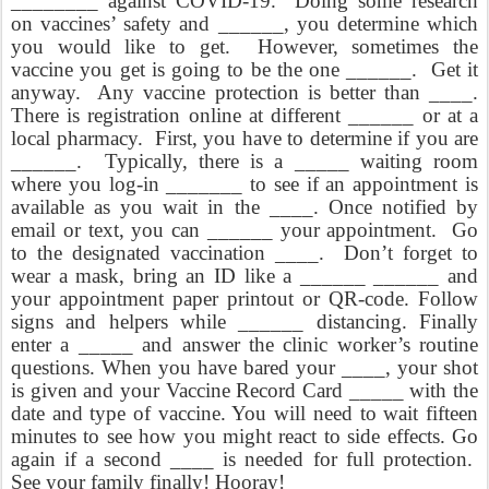
________ against COVID-19.
Doing some research
on vaccines’ safety and ______, you determine which
you would like to get.
However, sometimes the
vaccine you get is going to be the one ______.
Get it
anyway.
Any vaccine protection is better than ____.
There is registration online at different ______ or at a
local pharmacy.
First, you have to determine if you are
______.
Typically, there is a _____ waiting room
where you log-in _______ to see if an appointment is
available as you wait in the ____. Once notified by
email or text, you can ______ your appointment.
Go
to the designated vaccination ____.
Don’t forget to
wear a mask, bring an ID like a ______ ______ and
your appointment paper printout or QR-code. Follow
signs and helpers while ______ distancing. Finally
enter a _____ and answer the clinic worker’s routine
questions. When you have bared your ____, your shot
is given and your Vaccine Record Card _____ with the
date and type of vaccine. You will need to wait fifteen
minutes to see how you might react to side effects. Go
again if a second ____ is needed for full protection.
See your family finally! Hooray!