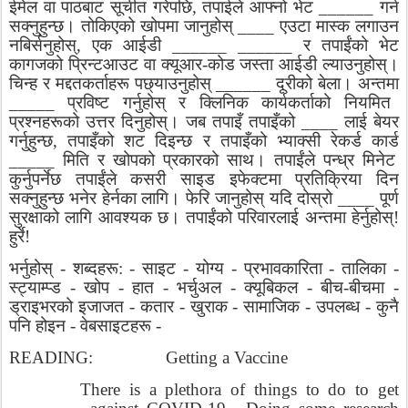
ईमेल
वा
पाठबाट
सूचीत
गरेपछि
,
तपाईले
आफ्नो
भेट
______
गर्न
सक्नुहुन्छ।
तोकिएको
खोपमा
जानुहोस्
____
एउटा
मास्क
लगाउन
नबिर्सनुहोस्
,
एक
आईडी
______ ______
र
तपाईंको
भेट
कागजको
प्रिन्टआउट
वा
क्यूआर
-
कोड
जस्ता
आईडी
ल्याउनुहोस्।
चिन्ह
र
मद्दतकर्ताहरू
पछ्याउनुहोस्
______
दूरीको
बेला।
अन्तमा
_____
प्रविष्ट
गर्नुहोस्
र
क्लिनिक
कार्यकर्ताको
नियमित
प्रश्नहरूको
उत्तर
दिनुहोस्।
जब
तपाइँ
तपाइँको
____
लाई
बेयर
गर्नुहुन्छ
,
तपाइँको
शट
दिइन्छ
र
तपाइँको
भ्याक्सी
रेकर्ड
कार्ड
_____
मिति
र
खोपको
प्रकारको
साथ।
तपाईंले
पन्ध्र
मिनेट
कुर्नुपर्नेछ
तपाईंले
कसरी
साइड
इफेक्टमा
प्रतिक्रिया
दिन
सक्नुहुन्छ
भनेर
हेर्नका
लागि।
फेरि
जानुहोस्
यदि
दोस्रो
____
पूर्ण
सुरक्षाको
लागि
आवश्यक
छ।
तपाईंको
परिवारलाई
अन्तमा
हेर्नुहोस्
!
हुर्रे
!
भर्नुहोस्
-
शब्दहरू
: -
साइट
-
योग्य
-
प्रभावकारिता
-
तालिका
-
स्ट्याम्प्ड
-
खोप
-
हात
-
भर्चुअल
-
क्यूबिकल
-
बीच
-
बीचमा
-
ड्राइभरको
इजाजत
-
कतार
-
खुराक
-
सामाजिक
-
उपलब्ध
-
कुनै
पनि
होइन
-
वेबसाइटहरू
-
READING:
Getting a Vaccine
There is a plethora of things to do to get