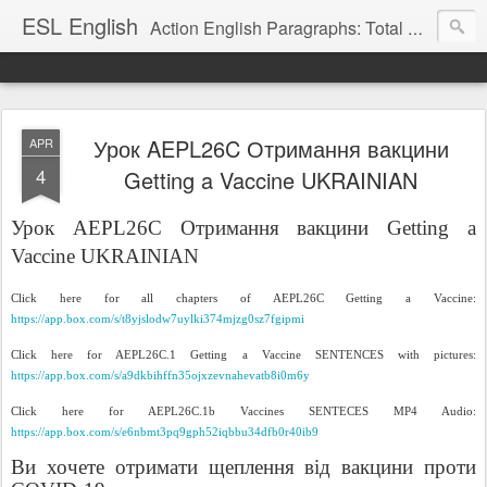
ESL English
Action English Paragraphs: Total Physical Response (TPR) Paragraphs for the High School and Adult Language Student
Урок AEPL26C Отримання вакцини
APR
4
Getting a Vaccine UKRAINIAN
Урок AEPL26C Отримання вакцини Getting a
Vaccine UKRAINIAN
Click here for all chapters of AEPL26C Getting a Vaccine:
https://app.box.com/s/t8yjslodw7uylki374mjzg0sz7fgipmi
Click here for AEPL26C.1 Getting a Vaccine SENTENCES with pictures:
https://app.box.com/s/a9dkbihffn35ojxzevnahevatb8i0m6y
Click here for AEPL26C.1b Vaccines SENTECES MP4 Audio:
https://app.box.com/s/e6nbmt3pq9gph52iqbbu34dfb0r40ib9
Ви хочете отримати щеплення від вакцини проти