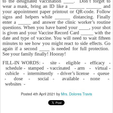
to the designated vaccination ____.
Don’t forget to
wear a mask, bring an ID like a ______ ______ and
your appointment paper printout or QR-code. Follow
signs and helpers while ______ distancing. Finally
enter a _____ and answer the clinic worker’s routine
questions. When you have bared your ____, your shot
is given and your Vaccine Record Card _____ with the
date and type of vaccine. You will need to wait fifteen
minutes to see how you might react to side effects. Go
again if a second ____ is needed for full protection.
See your family finally! Hooray!
FILL-IN WORDS: -
site -
eligible
-
efficacy
-
schedule -
stamped
- vaccinated
- arm
-
virtual -
cubicle
-
intermittently
- driver’s license
-
queue
-
dose
-
social
-
available
-
none
-
websites
-
Posted
4th April 2021
by
Mrs. Dolores Travis