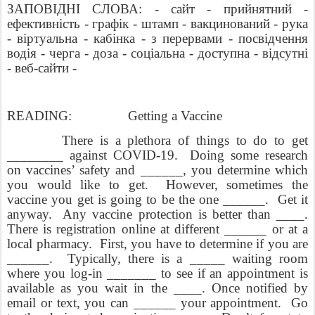
ЗАПОВІДНІ СЛОВА: - сайт - прийнятний -
ефективність - графік - штамп - вакцинований - рука
- віртуальна - кабінка - з перервами - посвідчення
водія - черга - доза - соціальна - доступна - відсутні
- веб-сайти -
READING:
Getting a Vaccine
There is a plethora of things to do to get
________ against COVID-19.
Doing some research
on vaccines’ safety and ______, you determine which
you would like to get.
However, sometimes the
vaccine you get is going to be the one ______.
Get it
anyway.
Any vaccine protection is better than ____.
There is registration online at different ______ or at a
local pharmacy.
First, you have to determine if you are
______.
Typically, there is a _____ waiting room
where you log-in _______ to see if an appointment is
available as you wait in the ____. Once notified by
email or text, you can ______ your appointment.
Go