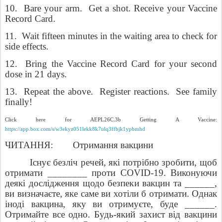
10.
Bare your arm.
Get a shot. Receive your Vaccine
Record Card.
11.
Wait fifteen minutes in the waiting area to check for
side effects.
12.
Bring the Vaccine Record Card for your second
dose in 21 days.
13.
Repeat the above.
Register reactions.
See family
finally!
Click here for AEPL26C.3b Getting A Vaccine:
https://app.box.com/s/w3ekyz051lekk8k7ulq3ffbjk1ypbmhd
ЧИТАННЯ:
Отримання вакцини
Існує безліч речей, які потрібно зробити, щоб
отримати ________ проти COVID-19. Виконуючи
деякі дослідження щодо безпеки вакцин та ______,
ви визначаєте, яке саме ви хотіли б отримати. Однак
іноді вакцина, яку ви отримуєте, буде ______.
Отримайте все одно. Будь-який захист від вакцини