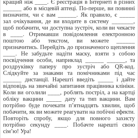
кращий ніж ____. Є реєстрація в Інтернеті в різних
______ або в місцевій аптеці. По-перше, ви повинні
визначити, чи є вам ______. Як правило, є _____
зал очікування, де ви входите в систему _______,
щоб побачити, чи доступна зустріч, коли ви чекаєте
в ____. Отримавши повідомлення електронною
поштою або текстом, ви можете ______
призначитись. Перейдіть до призначеного щеплення
____. Не забудьте надіти маску, взяти з собою
посвідчення особи, наприклад ______ ______, та
роздруківку паперу про зустріч або QR-код.
Слідкуйте за знаками та помічниками під час
______ дистанції. Нарешті введіть _____ і дайте
відповідь на звичайні запитання працівника клініки.
Коли ви оголили ____, роблять постріл, а на картці
обліку вакцини _____ дату та тип вакцини. Вам
потрібно буде почекати п’ятнадцять хвилин, щоб
побачити, як ви можете реагувати на побічні ефекти.
Повторіть спробу, якщо для повного захисту
потрібно секунду ____. Побачте нарешті свою
сім’ю! Ура!