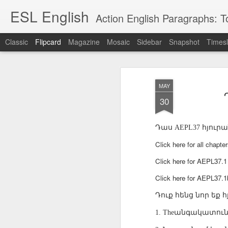
ESL English
Action English Paragraphs: Total
Classic
Flipcard
Magazine
Mosaic
Sidebar
Snapshot
Timesl
Recent
Date
Label
Author
MAY
Lesson AEPL121
课程 
Travis Family
Lesson AEPL121
Lesson AEP121
课程 
Lesson AEP121
课程 kèchéng 威
30
姻圣事
Diary Amazon
课程 kèchéng 威
Authoritarianism
姻圣事
Authoritarianism
权主义对比民主主
May 3rd
Jan 14th
Jan 12th
SAC
A
Trip May, 2026
vs Democracy
权主义对比民主主
SAC
vs Democracy
义
shè
ENGLISH
义
shè
Դաս
հյուրա
ENGLISH
AEPL37
Sac
Authoritarianism
Sac
Authoritarianism
M
vs Democracy
M
vs Democracy
Click here for all chapt
C
CHINESE-
C
CHINESE-
Lesson AEPL08
Lesson AEPL06
Lesson AEPL02
Les
Click here for AEPL3
(Tra
ENGLISH
(Tra
ENGLISH
Kitchen - Tending
Time to Rest -
Breadwinner –
Rise 
Ja
Ja
Oct 1st
Sep 26th
Sep 17th
S
Click here for AEPL37.
the Hearth
Going to Bed
Going to Work
Ge
ENGLISH with
ENGLISH with
ENG
Դուք
հենց
նոր
եք
հ
blog translation
blog link
blog 
spots
translations
անգակատուն
1. The
课程 Kèchéng
Lesson AEPL75
课程 Kèchéng
Lesson AEPL115
AEPL1