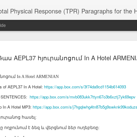
 Physical Response (TPR) Paragraphs for the High School a
ide
SACL05 婚
SACL05 婚
SACL05 The
Lesson AEPL86
Lesson AEPL
Դաս AEPL37 հյուրանոցում In A Hotel ARMEN
 Kèchéng
Sacrament of
Dr. Martin Luther
Christmas wi
 Kèchéng
L05 hūnyīn
ug 16th
Aug 11th
Jan 8th
Dec 11th
Matrimony
King, Jr. Holiday
translation
L05 hūnyīn
ng shì The
ENGLISH with
blogspots
ng shì The
նոցում
In A Hotel ARMENIAN
rament of
translation
rament of
atrimony
blogspots
atrimony
ers of AEPL37 In A Hotel:
https://app.box.com/s/3f74da9cd1154b614093
HINESE
HINESE
son AEPL01
Lesson AEPL46
Lesson AEPL107
Dyondzo
7.1 SENTENCES:
nslated by
https://app.box.com/s/mvb083ukk7ttyn67o3b6xztj7yk69epv
Lesson AEPL46
Dyondzo
nslated by
and Shine –
Working on a Tan
Snorkeling
AEPL107 K
ne Wang)
Working on a Tan
AEPL107 K
ne Wang)
ep 11th
Aug 13th
Aug 6th
Aug 6th
1b In A Hotel MP3:
https://app.box.com/s/j7hgqlwhg4tn87b5g9swknk99koduz
tting Up
– A Sunny Day
Underwater
Snorkeling
– A Sunny Day
Snorkeling Eha
LISH with
ENGLISH
ENGLISH with
Ehansi ka Ma
յուրանոց
հասել
ENGLISH
ka Mati TSO
:
translations
blogspot
TSONGA
translations
ը
ողջունում
է
ձեզ
և
վերցնում
ձեր
ուղեբեռը
:
16 Visiting
Lesson AEPL113
Lesson AEPL112
AEPL120 On