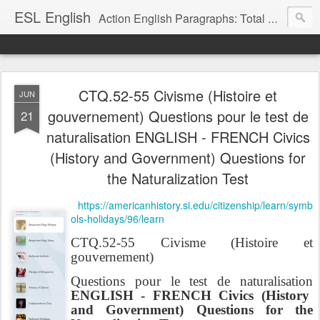
ESL English
Action English Paragraphs: Total Physical Response (TPR) Paragraphs for the High School and Adult Language Student
CTQ.52-55 Civisme (Histoire et
JUN
gouvernement) Questions pour le test de
21
naturalisation ENGLISH - FRENCH Civics
(History and Government) Questions for
the Naturalization Test
https://americanhistory.si.edu/citizenship/learn/symb
ols-holidays/96/learn
CTQ.52-55 Civisme (Histoire et
gouvernement)
Questions pour le test de naturalisation
ENGLISH - FRENCH Civics (History
and Government) Questions for the