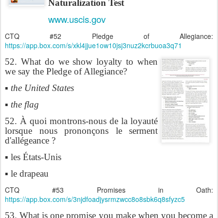
Naturalization Test
www.uscis.gov
CTQ #52 Pledge of Allegiance:
https://app.box.com/s/xkl4jjue1ow10jsj3nuz2kcrbuoa3q71
52. What do we show loyalty to when
we say the Pledge of Allegiance?
▪ the United States
▪ the flag
52. À quoi montrons-nous de la loyauté
lorsque nous prononçons le serment
d'allégeance ?
▪ les États-Unis
▪ le drapeau
CTQ #53 Promises in Oath:
https://app.box.com/s/3njdfoadjysrmzwcc8o8sbk6q8sfyzc5
53. What is one promise you make when you become a