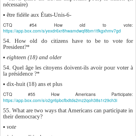
nécessaire)
▪ être fidèle aux États-Unis-6-
CTQ #54 How old to vote:
https://app.box.com/s/yexdr6xr8hwamdwqf8bm1tfkgxhmv7gd
54. How old do citizens have to be to vote for
President?*
▪ eighteen (18) and older
54. Quel âge les citoyens doivent-ils avoir pour voter à
la présidence ?*
▪ dix-huit (18) ans et plus
CTQ #55 How Americans Participate:
https://app.box.com/s/o2gr6pbcfbdtds2mz2qoh38s1r29ch3i
55. What are two ways that Americans can participate in
their democracy?
▪ vote