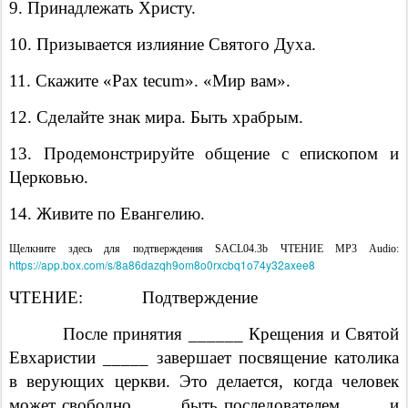
9. Принадлежать Христу.
10. Призывается излияние Святого Духа.
11. Скажите «Pax tecum». «Мир вам».
12. Сделайте знак мира. Быть храбрым.
13. Продемонстрируйте общение с епископом и
Церковью.
14. Живите по Евангелию.
Щелкните здесь для подтверждения SACL04.3b ЧТЕНИЕ MP3 Audio:
https://app.box.com/s/8a86dazqh9om8o0rxcbq1o74y32axee8
ЧТЕНИЕ:
Подтверждение
После принятия ______ Крещения и Святой
Евхаристии _____ завершает посвящение католика
в верующих церкви. Это делается, когда человек
может свободно ____ быть последователем ____ и