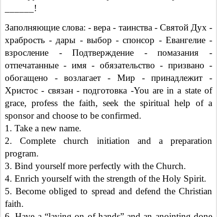
______!
Заполняющие слова: - вера - таинства - Святой Дух -
храбрость - дары - выбор - спонсор - Евангелие -
взросление - Подтверждение - помазания -
отпечатанные - имя - обязательство - призвано -
обогащено - возлагает - Мир - принадлежит -
Христос - связан - подготовка -You are in a state of
grace, profess the faith, seek the spiritual help of a
sponsor and choose to be confirmed.
1. Take a new name.
2. Complete church initiation and a preparation
program.
3. Bind yourself more perfectly with the Church.
4. Enrich yourself with the strength of the Holy Spirit.
5. Become obliged to spread and defend the Christian
faith.
6. Have a “laying on of hands” and an anointing done