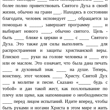
более полно приветствовать Святого Духа в своей
жизни, обычно на грани ___. Находясь в состоянии
благодати, человек исповедует ___, обращается за
помощью к _____, завершает программу ____ и
выбирает нового ____, обычно святого. Цель -
быть ____ ближе к церкви и ____ с ____ Святого
Духа. Это также для силы выполнять _____ для
распространения и защиты христианской веры.
Епископ ___ руки на голове человека и ____ его
или ее маслом. Это означает, что была дана печать
____ и духовный знак ____ на душе. Теперь,
воистину, этот человек ____ Христу. Святой Дух
___ в молитве и песне. Сказано «_____ будь с
тобой» и дан такой жест, как похлопывание по
плечу или щеке, как напоминание о необходимости
____ перед лицом испытаний. Идите вперед, чтобы
быть руками и ногами Христа в этом мире и жить