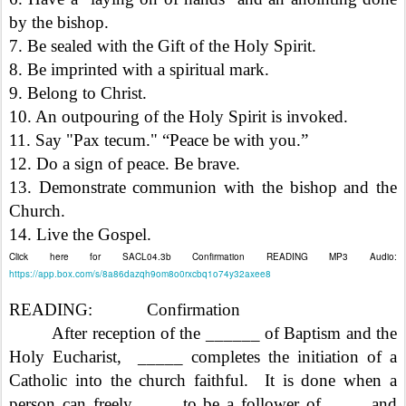
by the bishop.
7. Be sealed with the Gift of the Holy Spirit.
8. Be imprinted with a spiritual mark.
9. Belong to Christ.
10. An outpouring of the Holy Spirit is invoked.
11. Say "Pax tecum." “Peace be with you.”
12. Do a sign of peace. Be brave.
13. Demonstrate communion with the bishop and the
Church.
14. Live the Gospel.
Click here for SACL04.3b Confirmation READING MP3 Audio:
https://app.box.com/s/8a86dazqh9om8o0rxcbq1o74y32axee8
READING: Confirmation
After reception of the ______ of Baptism and the
Holy Eucharist, _____ completes the initiation of a
Catholic into the church faithful. It is done when a
person can freely ____ to be a follower of ____ and