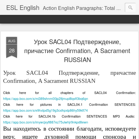
ESL English
Action English Paragraphs: Total Physical Response (TPR) Paragraphs for the High School and Adult Language Student
Урок SACL04 Подтверждение,
AUG
причастие Confirmation, A Sacrament
28
RUSSIAN
Урок SACL04 Подтверждение, причастие
Confirmation, A Sacrament RUSSIAN
Click here for all chapters of SACL04 Confirmation:
https://app.box.com/s/mi389shnm00jp2ltjmupl8qsft3bq6gn
Click here for pictures in SACL04.1 Confirmation SENTENCES:
https://app.box.com/s/e9hxtpd5g19g3cxlhpxlp86hy59kft74
Click here for SACL04.1b Confirmation SENTENCES MP3 Audio:
https://app.box.com/s/imywcjxyfl887ez75ulwhjr9nkpd8ewn
Вы находитесь в состоянии благодати, исповедуете
веру, ищете духовной помощи спонсора и