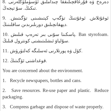
8.
ئۆسۈملۈكلەرنى
چىداملىق
قۇرغاقچىلىققا
ۋە
دەرەخ
تېجەڭ
سۇ
.
تىكىڭ
.
9.
.
تۈگىتىش
كېتىشىنى
تۈگەپ
ئوغۇتنىڭ
.
ئوغۇتلاش
ساقلىنىڭ
دورىلىرىدىن
دېھقانچىلىق
.
10.
قىلىش
تەرەپ
بىر
سۇنى
پاسكىنا
. Ban styrofoam.
قىلىڭ
كونترول
ئىشلىتىشنى
سۇلياۋ
.
11.
كەلتۈرۈش
ئەسلىگە
پورتلارنى
ۋە
كۆل
.
12.
ئۆگىتىڭ
قوغداشنى
.
You are concerned about the environment.
1.
Recycle newspapers, bottles and cans.
2.
Save resources. Re-use paper and plastic.
Reduce
packaging.
3.
Compress garbage and dispose of waste properly.