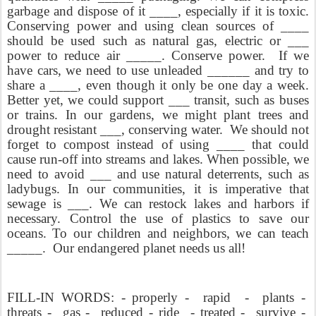
garbage and dispose of it ____, especially if it is toxic.
Conserving power and using clean sources of ____
should be used such as natural gas, electric or ___
power to reduce air _____. Conserve power.
If we
have cars, we need to use unleaded ______ and try to
share a ____,
even though it only be one day a week.
Better yet, we could support ___ transit, such as buses
or trains. In our gardens, we might plant trees and
drought resistant ___, conserving water.
We should not
forget to compost instead of using ____ that could
cause run-off into streams and lakes. When possible, we
need to avoid ___ and use natural deterrents, such as
ladybugs. In our communities, it is imperative that
sewage is ___. We can restock lakes and harbors if
necessary. Control the use of plastics to save our
oceans. To our children and neighbors, we can teach
_____.
Our endangered planet needs us all!
FILL-IN WORDS: - properly -
rapid
-
plants -
threats -
gas -
reduced - ride
- treated -
survive -