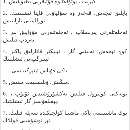
1.
يىغىۋېلىش
قۇتىلارنى
ۋە
بوتۇلكا
،
گېزىت
.
2.
.
ئىشلىتىڭ
قايتا
سۇلياۋنى
ۋە
قەغەز
.
تېجەش
بايلىق
ئازايتىش
ئورالمىنى
.
3.
بىر
مۇۋاپىق
ئەخلەتلەرنى
،
پىرىسلاپ
ئەخلەتلەرنى
قىلىش
تەرەپ
.
4.
پاكىز
قاتارلىق
ئېلېكتر
،
گاز
تەبىئىي
.
تېجەش
كۈچ
ئېنېرگىيەنى
ئىشلىتىڭ
ئېنېرگىيىسى
قۇياش
ياكى
.
5.
مىنىش
ۋېلىسىپىت
.
مېڭىش
.
6.
،
ئۆتۈپ
تەكشۈرۈشىدىن
قىلىش
كونترول
تۈتەكنى
ئىشلىتىڭ
گاز
يېقىلغۇسىز
.
7.
.
قىلىڭ
سەيلە
كۆلچىكىدە
ماشىنا
ياكى
ماشىنىسى
يۈك
قوللاڭ
توشۇشنى
تېز
.