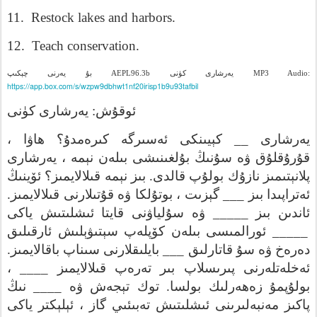
11.
Restock lakes and harbors.
12.
Teach conservation.
چېكىپ
يەرنى
بۇ
AEPL96.3b
كۈنى
يەرشارى
MP3 Audio:
https://app.box.com/s/wzpw9dbhwt1nf20irisp1b9u93tafbil
كۈنى
يەرشارى
:
ئوقۇش
،
ھاۋا
كىرەمدۇ؟
ئەسىرگە
كېيىنكى
__
يەرشارى
يەرشارى
،
نېمە
بىلەن
بۇلغىنىشى
سۇنىڭ
ۋە
قۇرۇقلۇق
ئۆينىڭ
قىلالايمىز؟
نېمە
بىز
.
قالدى
بولۇپ
نازۇك
پلانېتىمىز
.
قىلالايمىز
قۇتىلارنى
ۋە
بوتۇلكا
،
گېزىت
___
بىز
ئەتراپىدا
ياكى
ئىشلىتىش
قايتا
سۇلياۋنى
ۋە
_____
بىز
ئاندىن
ئارقىلىق
سېتىۋېلىش
كۆپلەپ
بىلەن
ئورالمىسى
_____
.
باقالايمىز
سىناپ
بايلىقلارنى
___
قاتارلىق
سۇ
ۋە
دەرەخ
،
____
قىلالايمىز
تەرەپ
بىر
پىرىسلاپ
ئەخلەتلەرنى
نىڭ
____
ۋە
تېجەش
توك
.
بولسا
زەھەرلىك
بولۇپمۇ
ياكى
ئېلېكتر
،
گاز
تەبىئىي
ئىشلىتىش
مەنبەلىرىنى
پاكىز