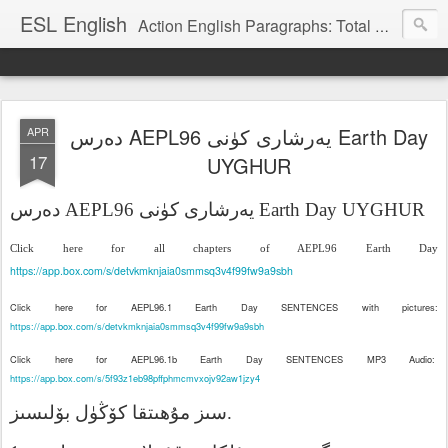
ESL English
Action English Paragraphs: Total Physical Response (TPR) Paragraphs for the High School and Adult Language Student
دەرس AEPL96 يەرشارى كۈنى Earth Day
APR
17
UYGHUR
دەرس
AEPL96
كۈنى
يەرشارى
Earth Day UYGHUR
Click here for all chapters of AEPL96 Earth Day
https://app.box.com/s/detvkmknjaia0smmsq3v4f99fw9a9sbh
Click here for AEPL96.1 Earth Day SENTENCES with pictures:
https://app.box.com/s/detvkmknjaia0smmsq3v4f99fw9a9sbh
Click here for AEPL96.1b Earth Day SENTENCES MP3 Audio:
https://app.box.com/s/5f93z1eb98pffphmcmvxojv92aw1jzy4
بۆلىسىز
كۆڭۈل
مۇھىتقا
سىز
.