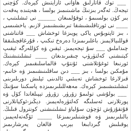
كۈچنى
.
كېرەك
ئازايتىش
ھاۋانى
قاتارلىق
توك
___
پەقەت
ھەپتىدە
،
بولسا
ماشىنىمىز
بىزنىڭ
ئەگەر
.
تېجەڭ
،
ئىشلىتىپ
نى
______
ئوقۇلمىغان
،
بولسىمۇ
كۈن
بىر
ياخشىسى
.
لازىم
تىرىشىشىمىز
ئورتاقلىشىشقا
نى
____
قاتناشنى
___
ئوخشاش
پويىزغا
ياكى
ئاپتوبۇس
بىز
،
قۇرغاقچىلىققا
،
تىكىپ
دەرەخ
باغلىرىمىزدا
.
قوللىيالايمىز
ئېقىپ
كۆللەرگە
ۋە
ئېقىن
.
تېجەيمىز
سۇ
___
چىداملىق
ئىشلىتىشنىڭ
____
چىقىرىدىغان
كەلتۈرۈپ
كېتىشنى
.
كېرەك
قالماسلىقىمىز
ئۇنتۇپ
ئوغۇتلاشنى
ئورنىغا
-
خانىم
ۋە
ساقلىنىشىمىز
دىن
___
بىز
،
بولسا
مۇمكىن
قىزلارغا
ئوخشاش
تەبىئىي
ئالدىنى
ئېلىش
دورىلىرىنى
سۇنىڭ
پاسكىنا
مەھەللىلىرىمىزدە
.
كېرەك
ئىشلىتىشىمىز
ۋە
كۆل
تېپىلغاندا
زۆرۈر
.
زۆرۈر
تولىمۇ
بولۇشى
___
ئوكيانلارنى
-
دېڭىز
.
كەلتۈرەلەيمىز
ئەسلىگە
پورتلارنى
.
قىلىڭ
كونترول
ئىشلىتىشنى
سۇلياۋ
ئۈچۈن
قۇتقۇزۇش
.
ئۆگەتەلەيمىز
_____
قوشنىلىرىمىزغا
ۋە
بالىلىرىمىز
يوقىلىش
گىردابىغا
بېرىپ
قالغان
يەرشارىمىز