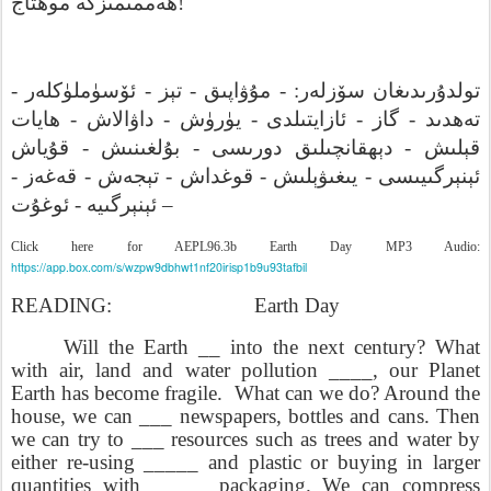
موھتاج
ھەممىمىزگە
!
-
ئۆسۈملۈكلەر
-
تېز
-
مۇۋاپىق
: -
سۆزلەر
تولدۇرىدىغان
ھايات
-
داۋالاش
-
يۈرۈش
-
ئازايتىلدى
-
گاز
-
تەھدىد
قۇياش
-
بۇلغىنىش
-
دورىسى
دېھقانچىلىق
-
قېلىش
-
قەغەز
-
تېجەش
-
قوغداش
-
يىغىۋېلىش
-
ئېنېرگىيىسى
ئوغۇت
-
ئېنېرگىيە
–
Click here for AEPL96.3b Earth Day MP3 Audio:
https://app.box.com/s/wzpw9dbhwt1nf20irisp1b9u93tafbil
READING:
Earth Day
Will the Earth __ into the next century? What
with air, land and water pollution ____, our Planet
Earth has become fragile.
What can we do? Around the
house, we can ___ newspapers, bottles and cans. Then
we can try to ___ resources such as trees and water by
either re-using _____ and plastic or buying in larger
quantities with _____ packaging. We can compress